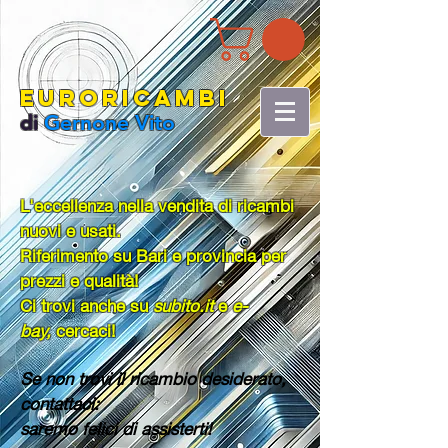
EURORICAMBI
di
Gernone Vito
L'eccellenza nella vendita di ricambi
nuovi e usati.
Riferimento su Bari e provincia per
prezzi e qualità!
Ci trovi anche su
subito.it
e
e-
bay,
cercaci!
Se non trovi il ricambio desiderato,
contattaci:
saremo felici di assisterti!