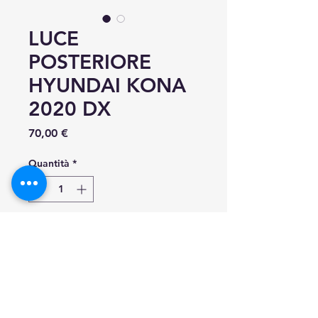
LUCE
POSTERIORE
HYUNDAI KONA
2020 DX
Prezzo
70,00 €
Quantità
*
Aggiungi al carrello
Hyundai Kona DESTRO Luci
posteriori 92402-J90
COMPLETO DI CABLAGGIO