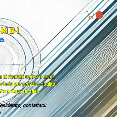
MBI
to
a di ricambi nuovi e usati.
incia per prezzi e qualità!
it
e
e-bay,
cercaci!
esiderato, contattaci:
!