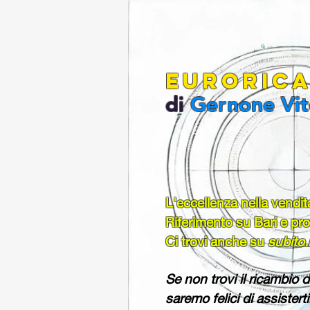
EURORICA
di
Gernone Vi
L'eccellenza nella vendit
Riferimento su Bari e prov
Ci trovi anche su
subito.
Se non trovi il ricambio d
saremo felici di assisterti